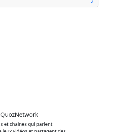
2
u QuozNetwork
s et chaines qui parlent
e jeux vidéos et partagent des