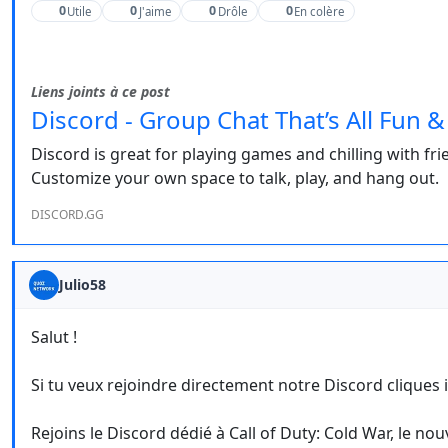
0
0
0
0
Utile
J'aime
Drôle
En colère
Liens joints à ce post
Discord - Group Chat That’s All Fun 
Discord is great for playing games and chilling with f
Customize your own space to talk, play, and hang out.
DISCORD.GG
Julio58
Salut !
Si tu veux rejoindre directement notre Discord cliques ic
Rejoins le Discord dédié à Call of Duty: Cold War, le nouv