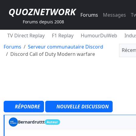
QUOZNETWORK
Forums
Messages
Tw
Forums depuis 2008
TV Direct Replay
F1 Replay
HumourDuWeb
Indus
Forums
Serveur communautaire Discord
Récem
Discord Call of Duty Modern warfare
RÉPONDRE
NOUVELLE DISCUSSION
Bernardruttt
Auteur