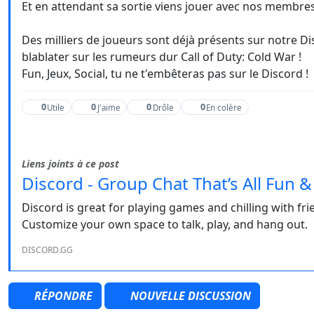
Et en attendant sa sortie viens jouer avec nos membre
Des milliers de joueurs sont déjà présents sur notre Di
blablater sur les rumeurs dur Call of Duty: Cold War !
Fun, Jeux, Social, tu ne t'embêteras pas sur le Discord !
0
0
0
0
Utile
J'aime
Drôle
En colère
Liens joints à ce post
Discord - Group Chat That’s All Fun 
Discord is great for playing games and chilling with f
Customize your own space to talk, play, and hang out.
DISCORD.GG
RÉPONDRE
NOUVELLE DISCUSSION