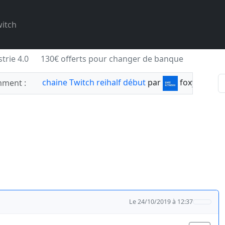
itch
trie 4.0
130€ offerts pour changer de banque
chaine Twitch reihalf début
par
foxylabnyy
ment :
Le 24/10/2019 à 12:37