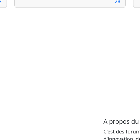
2
28
A propos d
C'est des forum
d'innovation, d