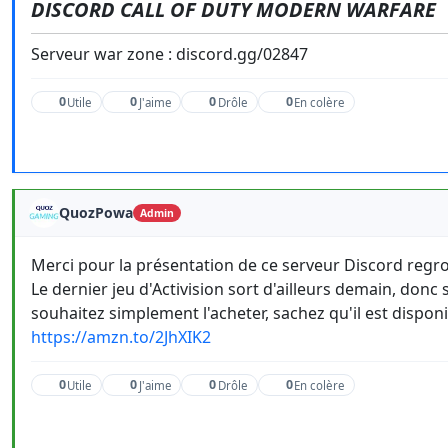
DISCORD CALL OF DUTY MODERN WARFARE
Serveur war zone : discord.gg/02847
0
0
0
0
Utile
J'aime
Drôle
En colère
QuozPowa
Admin
Merci pour la présentation de ce serveur Discord regr
Le dernier jeu d'Activision sort d'ailleurs demain, don
souhaitez simplement l'acheter, sachez qu'il est disponi
https://amzn.to/2JhXIK2
0
0
0
0
Utile
J'aime
Drôle
En colère