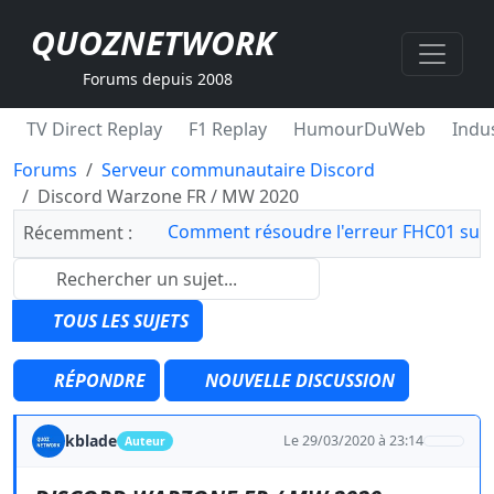
QUOZNETWORK
Forums depuis 2008
TV Direct Replay
F1 Replay
HumourDuWeb
Indus
Forums
Serveur communautaire Discord
Discord Warzone FR / MW 2020
Comment résoudre l'erreur FHC01 sur 
Récemment :
TOUS LES SUJETS
RÉPONDRE
NOUVELLE DISCUSSION
kblade
Le 29/03/2020 à 23:14
Auteur