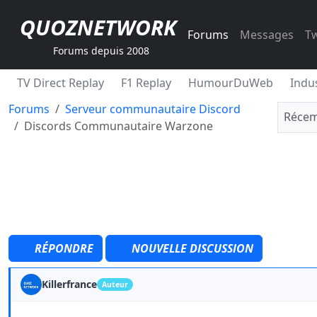
QUOZNETWORK
Forums
Messages
Tw
Forums depuis 2008
TV Direct Replay
F1 Replay
HumourDuWeb
Indus
Forums
Serveur communautaire Discord
Récem
Discords Communautaire Warzone
RÉPONDRE
NOUVELLE DISCUSSION
Killerfrance
Auteur