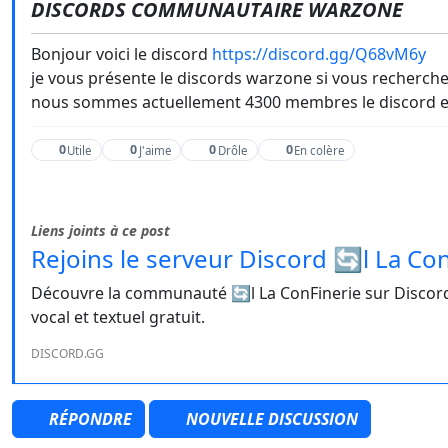
DISCORDS COMMUNAUTAIRE WARZONE
Bonjour voici le discord
https://discord.gg/Q68vM6y
je vous présente le discords warzone si vous recherche
nous sommes actuellement 4300 membres le discord et
0
0
0
0
Utile
J'aime
Drôle
En colère
Liens joints à ce post
Rejoins le serveur Discord 🔄l La Con
Découvre la communauté 🔄l La ConFinerie sur Discord 
vocal et textuel gratuit.
DISCORD.GG
RÉPONDRE
NOUVELLE DISCUSSION