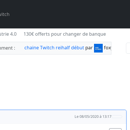
itch
trie 4.0
130€ offerts pour changer de banque
chaine Twitch reihalf début
par
foxylabnyy
ment :
Le 08/05/2020 à 13:17