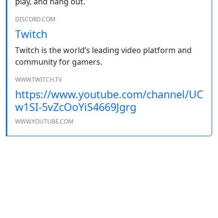
play, and hang out.
DISCORD.COM
Twitch
Twitch is the world’s leading video platform and
community for gamers.
WWW.TWITCH.TV
https://www.youtube.com/channel/UC
w1SI-5vZcOoYiS4669Jgrg
WWW.YOUTUBE.COM