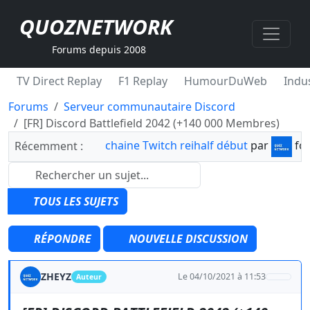
QUOZNETWORK
Forums depuis 2008
TV Direct Replay
F1 Replay
HumourDuWeb
Indus
Forums
Serveur communautaire Discord
[FR] Discord Battlefield 2042 (+140 000 Membres)
chaine Twitch reihalf début
par
fo
Récemment :
TOUS LES SUJETS
RÉPONDRE
NOUVELLE DISCUSSION
ZHEYZ
Le 04/10/2021 à 11:53
Auteur