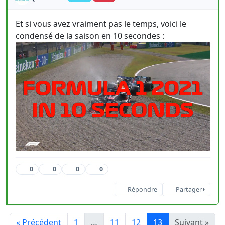
Et si vous avez vraiment pas le temps, voici le
condensé de la saison en 10 secondes :
0
0
0
0
Répondre
Partager
« Précédent
1
…
11
12
13
Suivant »