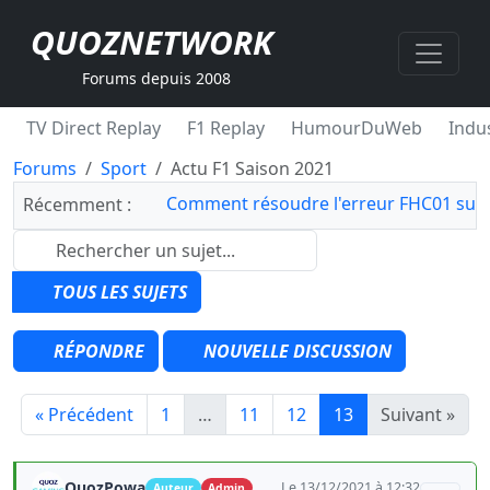
QUOZNETWORK
Forums depuis 2008
TV Direct Replay
F1 Replay
HumourDuWeb
Indus
Forums
Sport
Actu F1 Saison 2021
Comment résoudre l'erreur FHC01 sur 
Récemment :
TOUS LES SUJETS
RÉPONDRE
NOUVELLE DISCUSSION
« Précédent
1
…
11
12
13
Suivant »
QuozPowa
Le 13/12/2021 à 12:32
Auteur
Admin