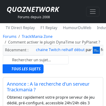
QUOZNETWORK
Forums depuis 2008
TV Direct Replay
F1 Replay
HumourDuWeb
Indus
Forums
TrackMania Zone
Comment activer le plugin DynaTime sur PyPlanet ?
chaine Twitch reihalf début
par
fo
Récemment :
TOUS LES SUJETS
Annonce : A la recherche d'un serveur
Trackmania ?
Obtenez rapidement votre propre serveur de jeu
dédié, pré-configuré, accessible 24h/24h dès 3