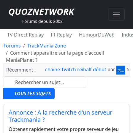
QUOZNETWORK
Forums depuis 2008
TV Direct Replay
F1 Replay
HumourDuWeb
Indus
Forums
TrackMania Zone
Comment apparaitre sur la page d'accueil
ManiaPlanet ?
chaine Twitch reihalf début
par
fo
Récemment :
TOUS LES SUJETS
Annonce : A la recherche d'un serveur
Trackmania ?
Obtenez rapidement votre propre serveur de jeu