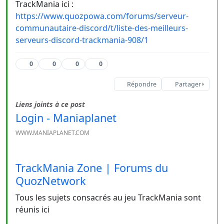
TrackMania ici :
https://www.quozpowa.com/forums/serveur-
communautaire-discord/t/liste-des-meilleurs-
serveurs-discord-trackmania-908/1
0
0
0
0
Répondre
Partager
Liens joints à ce post
Login - Maniaplanet
WWW.MANIAPLANET.COM
TrackMania Zone | Forums du
QuozNetwork
Tous les sujets consacrés au jeu TrackMania sont
réunis ici