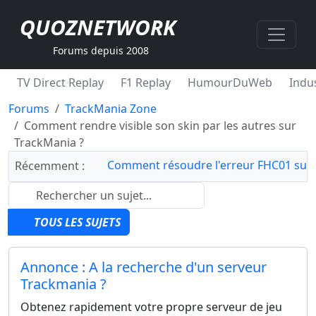
QUOZNETWORK
Forums depuis 2008
TV Direct Replay
F1 Replay
HumourDuWeb
Indus
Forums
TrackMania Zone
Comment rendre visible son skin par les autres sur
TrackMania ?
Comment résoudre l'erreur FHC01 sur 
Récemment :
TOUS LES SUJETS
Annonce : A la recherche d'un serveur
Trackmania ?
Obtenez rapidement votre propre serveur de jeu