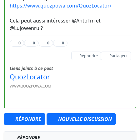
https://www.quozpowa.com/QuozLocator/
Cela peut aussi intéresser @AntoTm et
@Lujowenru ?
0
0
0
0
Répondre
Partager
Liens joints à ce post
QuozLocator
WWW.QUOZPOWA.COM
RÉPONDRE
NOUVELLE DISCUSSION
RÉPONDRE