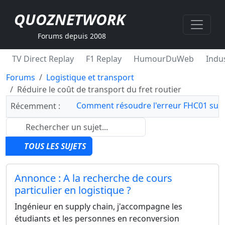
QUOZNETWORK
Forums depuis 2008
TV Direct Replay
F1 Replay
HumourDuWeb
Indus
Forums
Logistique et transport
Réduire le coût de transport du fret routier
Comment résoudre l'erreur FHC01 sur 
Récemment :
TOUS LES SUJETS
Annonce : A la recherche de cours
particulier en logistique ?
Ingénieur en supply chain, j'accompagne les
étudiants et les personnes en reconversion