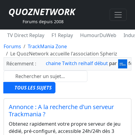
QUOZNETWORK
Forums depuis 2008
TV Direct Replay
F1 Replay
HumourDuWeb
Indus
Forums
TrackMania Zone
Le QuozNetwork accueille l'association Spheriz
chaine Twitch reihalf début
par
fo
Récemment :
TOUS LES SUJETS
Annonce : A la recherche d'un serveur
Trackmania ?
Obtenez rapidement votre propre serveur de jeu
dédié, pré-configuré, accessible 24h/24h dès 3