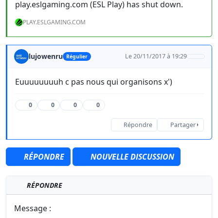
play.eslgaming.com (ESL Play) has shut down.
PLAY.ESLGAMING.COM
lujowenru
Le 20/11/2017 à 19:29
Régulier
Euuuuuuuuh c pas nous qui organisons x')
0
0
0
0
Répondre
Partager
RÉPONDRE
NOUVELLE DISCUSSION
RÉPONDRE
Message :