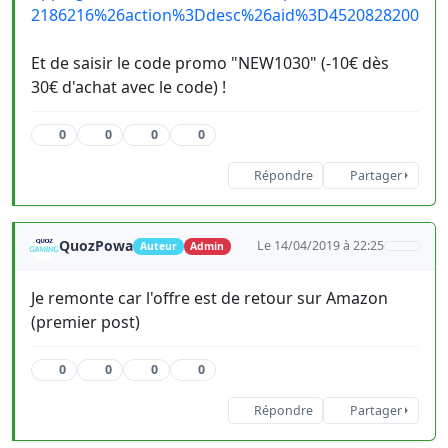
2186216%26action%3Ddesc%26aid%3D4520828200
Et de saisir le code promo "NEW1030" (-10€ dès
30€ d'achat avec le code) !
0
0
0
0
Répondre
Partager
QuozPowa
Le 14/04/2019 à 22:25
Auteur
Admin
Je remonte car l'offre est de retour sur Amazon
(premier post)
0
0
0
0
Répondre
Partager