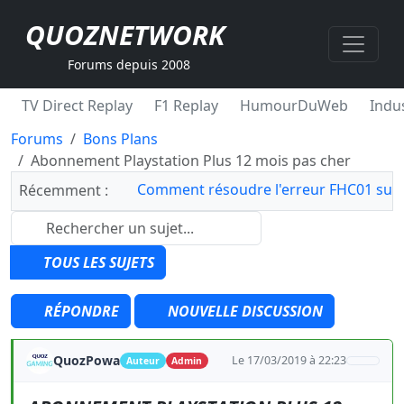
QUOZNETWORK
Forums depuis 2008
TV Direct Replay
F1 Replay
HumourDuWeb
Indus
Forums
Bons Plans
Abonnement Playstation Plus 12 mois pas cher
Comment résoudre l'erreur FHC01 sur 
Récemment :
TOUS LES SUJETS
RÉPONDRE
NOUVELLE DISCUSSION
QuozPowa
Le 17/03/2019 à 22:23
Auteur
Admin