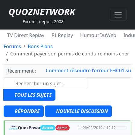
QUOZNETWORK
Forums depuis 2008
TV Direct Replay
F1 Replay
HumourDuWeb
Indus
Forums
Bons Plans
Comment payer son permis de conduire moins cher
?
Comment résoudre l'erreur FHC01 sur 
Récemment :
TOUS LES SUJETS
RÉPONDRE
NOUVELLE DISCUSSION
QuozPowa
Le 06/02/2019 à 12:12
Auteur
Admin