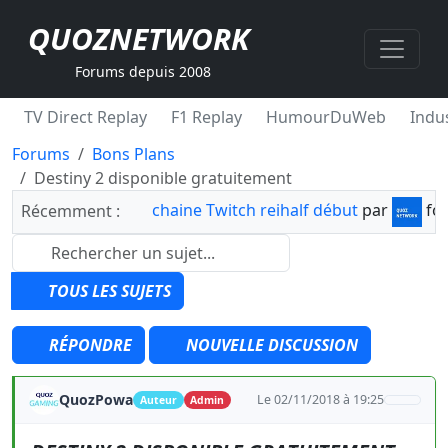
QUOZNETWORK
Forums depuis 2008
TV Direct Replay
F1 Replay
HumourDuWeb
Indus
Forums
Bons Plans
Destiny 2 disponible gratuitement
chaine Twitch reihalf début
par
fo
Récemment :
TOUS LES SUJETS
RÉPONDRE
NOUVELLE DISCUSSION
QuozPowa
Le 02/11/2018 à 19:25
Auteur
Admin