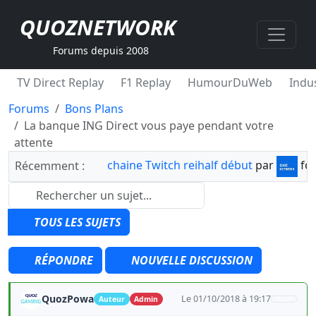
QUOZNETWORK
Forums depuis 2008
TV Direct Replay
F1 Replay
HumourDuWeb
Indus
Forums
Bons Plans
La banque ING Direct vous paye pendant votre
attente
chaine Twitch reihalf début
par
fo
Récemment :
TOUS LES SUJETS
RÉPONDRE
NOUVELLE DISCUSSION
QuozPowa
Le 01/10/2018 à 19:17
Auteur
Admin