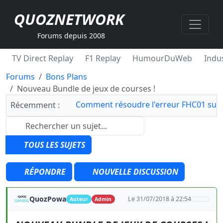
QUOZNETWORK
Forums depuis 2008
TV Direct Replay
F1 Replay
HumourDuWeb
Indus
Forums
Bons Plans
Nouveau Bundle de jeux de courses !
Comment résoudre l'erreur FHC01 sur 
Récemment :
TOUS LES SUJETS
RÉPONDRE
NOUVELLE DISCUSSION
QuozPowa
Le 31/07/2018 à 22:54
Auteur
Admin