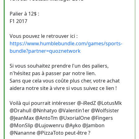
Palier à 12$ :
F1 2017
Vous pouvez le retrouver ici :
https://www.humblebundle.com/games/sports-
bundle?partner=quoznetwork
Si vous souhaitez prendre l'un des paliers,
n'hésitez pas à passer par notre lien.
Sans que cela vous coûte plus cher, votre achat
aidera notre site à vivre si vous suivez ce lien !
Voilà qui pourrait intéresser @-iRedZ @LotusMk
@Drahull @Nnhatyo @Valentin1er @Wolfsister
@JeanMax @AntoTm @UxorialOne @Fingers
@MonSlip @Lujowenru @Ayko @Jambon
@Nananne @PizzaToto peut-être ?