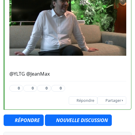
@YLTG @JeanMax
0
0
0
0
Répondre
Partager
RÉPONDRE
NOUVELLE DISCUSSION