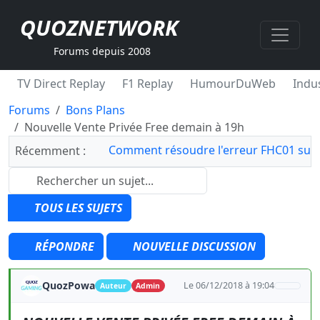
QUOZNETWORK
Forums depuis 2008
TV Direct Replay
F1 Replay
HumourDuWeb
Indus
Forums
Bons Plans
Nouvelle Vente Privée Free demain à 19h
Comment résoudre l'erreur FHC01 sur 
Récemment :
TOUS LES SUJETS
RÉPONDRE
NOUVELLE DISCUSSION
QuozPowa
Le 06/12/2018 à 19:04
Auteur
Admin