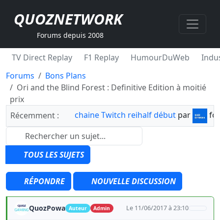
QUOZNETWORK
Forums depuis 2008
TV Direct Replay
F1 Replay
HumourDuWeb
Indus
Forums
Bons Plans
Ori and the Blind Forest : Definitive Edition à moitié
prix
chaine Twitch reihalf début
par
fo
Récemment :
TOUS LES SUJETS
RÉPONDRE
NOUVELLE DISCUSSION
QuozPowa
Le 11/06/2017 à 23:10
Auteur
Admin