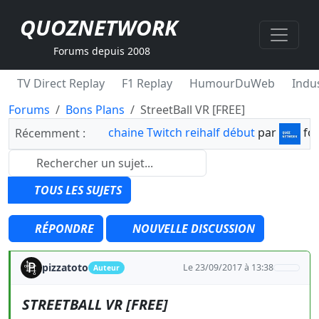
QUOZNETWORK
Forums depuis 2008
TV Direct Replay
F1 Replay
HumourDuWeb
Indus
Forums
Bons Plans
StreetBall VR [FREE]
chaine Twitch reihalf début
par
fo
Récemment :
TOUS LES SUJETS
RÉPONDRE
NOUVELLE DISCUSSION
pizzatoto
Le 23/09/2017 à 13:38
Auteur
STREETBALL VR [FREE]