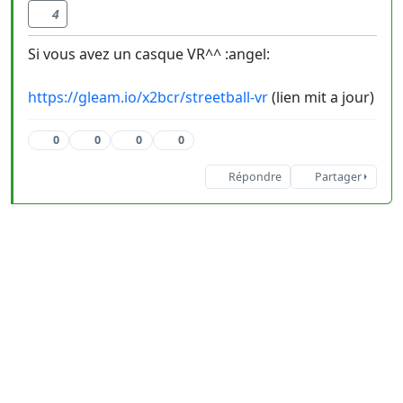
4
Si vous avez un casque VR^^ :angel:
https://gleam.io/x2bcr/streetball-vr
(lien mit a jour)
0
0
0
0
Répondre
Partager