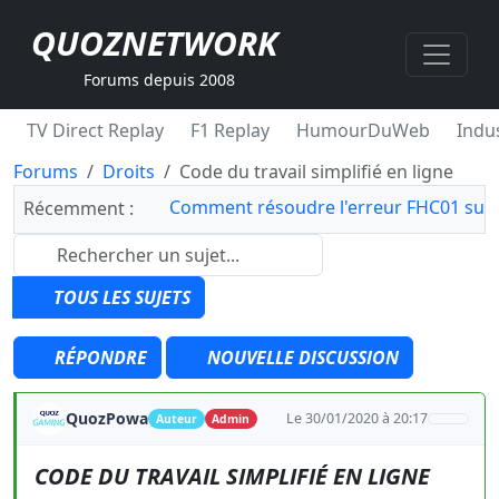
QUOZNETWORK
Forums depuis 2008
TV Direct Replay
F1 Replay
HumourDuWeb
Indus
Forums
Droits
Code du travail simplifié en ligne
Comment résoudre l'erreur FHC01 sur 
Récemment :
TOUS LES SUJETS
RÉPONDRE
NOUVELLE DISCUSSION
QuozPowa
Le 30/01/2020 à 20:17
Auteur
Admin
CODE DU TRAVAIL SIMPLIFIÉ EN LIGNE