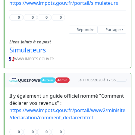
https://www.impots.gouv.fr/portail/simulateurs
0
0
0
0
Répondre
Partager
Liens joints à ce post
Simulateurs
WWW.IMPOTS.GOUV.FR
QuozPowa
Le 11/05/2020 à 17:35
Auteur
Admin
Il y également un guide officiel nommé "Comment
déclarer vos revenus" :
https://www.impots.gouv.fr/portail/www2/minisite
/declaration/comment_declarer.html
0
0
0
0