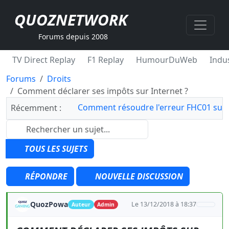
QUOZNETWORK
Forums depuis 2008
TV Direct Replay
F1 Replay
HumourDuWeb
Indus
Forums
Droits
Comment déclarer ses impôts sur Internet ?
Comment résoudre l'erreur FHC01 sur 
Récemment :
TOUS LES SUJETS
RÉPONDRE
NOUVELLE DISCUSSION
QuozPowa
Le 13/12/2018 à 18:37
Auteur
Admin