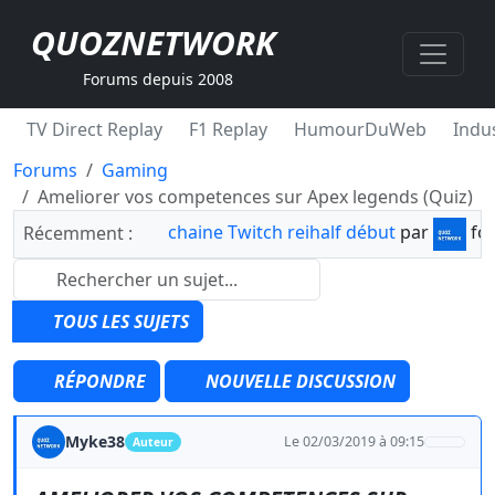
QUOZNETWORK
Forums depuis 2008
TV Direct Replay
F1 Replay
HumourDuWeb
Indus
Forums
Gaming
Ameliorer vos competences sur Apex legends (Quiz)
chaine Twitch reihalf début
par
fo
Récemment :
TOUS LES SUJETS
RÉPONDRE
NOUVELLE DISCUSSION
Myke38
Le 02/03/2019 à 09:15
Auteur