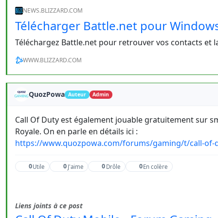
NEWS.BLIZZARD.COM
Télécharger Battle.net pour Windows
Téléchargez Battle.net pour retrouver vos contacts et l
WWW.BLIZZARD.COM
QuozPowa
Auteur
Admin
Call Of Duty est également jouable gratuitement sur sm
Royale. On en parle en détails ici :
https://www.quozpowa.com/forums/gaming/t/call-of-d
0
0
0
0
Utile
J'aime
Drôle
En colère
Liens joints à ce post