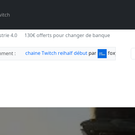
itch
trie 4.0
130€ offerts pour changer de banque
chaine Twitch reihalf début
par
foxylabnyy
ment :