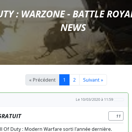
UTY : WARZONE - BATTLE ROYA
NEWS
« Précédent
1
2
Suivant »
Le 10/03/2020 à 11:59
GRATUIT
11
ll Of Duty : Modern Warfare sorti l'année dernière.