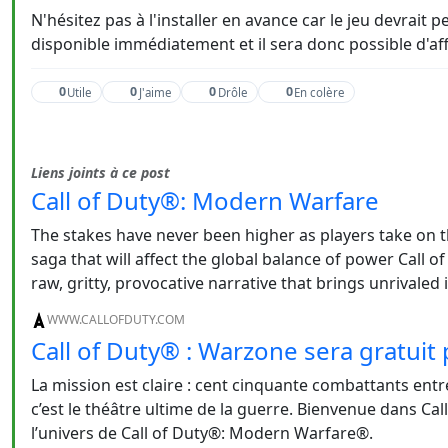
N'hésitez pas à l'installer en avance car le jeu devrait
disponible immédiatement et il sera donc possible d'af
0
0
0
0
Utile
J'aime
Drôle
En colère
Liens joints à ce post
Call of Duty®: Modern Warfare
The stakes have never been higher as players take on th
saga that will affect the global balance of power Call 
raw, gritty, provocative narrative that brings unrivaled i
WWW.CALLOFDUTY.COM
Call of Duty® : Warzone sera gratuit
La mission est claire : cent cinquante combattants entr
c’est le théâtre ultime de la guerre. Bienvenue dans Ca
l’univers de Call of Duty®: Modern Warfare®.