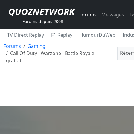
QUOZNETWORK
Forums
Messages
Tw
Forums depuis 2008
TV Direct Replay
F1 Replay
HumourDuWeb
Indus
Forums
Gaming
Récem
Call Of Duty : Warzone - Battle Royale
gratuit