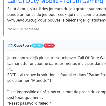
Call Of Duty Mobile - Forum Gaming
Salut à tous, y’a-t-il des joueurs du jeu gratuit sur sm
bande-annonce du jeu pour ceux qui ne le connaitraie
v=fG8eVo0Mc8g Vous pouvez le télécharger gratuiteme
WWW.QUOZPOWA.COM
QuozPowa
Auteur
Admin
Je rencontre déjà plusieurs soucis avec Call Of Duty Wa
La manette fonctionne dans les menus mais pas dans le j
PC.
EDIT : J'ai trouvé la solution, il faut aller dans "Param
sélectionner "Manette" !
Il est impossible de récupérer le mot de passe du comp
systématiquement :
"Reset password failed."