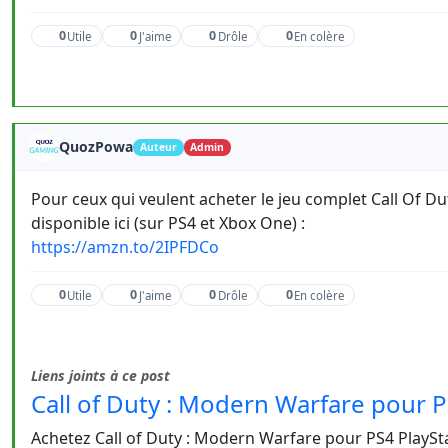
0
0
0
0
Utile
J'aime
Drôle
En colère
QuozPowa
Auteur
Admin
Pour ceux qui veulent acheter le jeu complet Call Of Du
disponible ici (sur PS4 et Xbox One) :
https://amzn.to/2IPFDCo
0
0
0
0
Utile
J'aime
Drôle
En colère
Liens joints à ce post
Call of Duty : Modern Warfare pour P
Achetez Call of Duty : Modern Warfare pour PS4 PlayStat