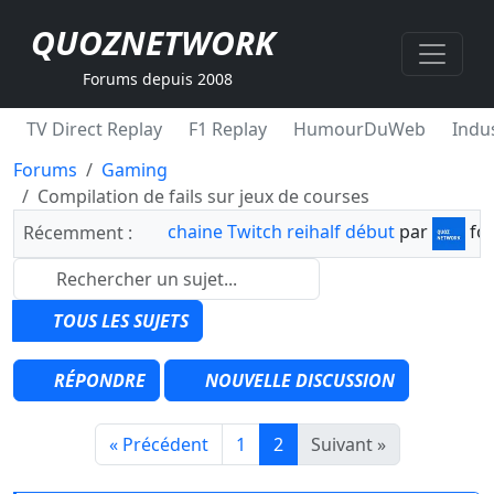
QUOZNETWORK
Forums depuis 2008
TV Direct Replay
F1 Replay
HumourDuWeb
Indus
Forums
Gaming
Compilation de fails sur jeux de courses
chaine Twitch reihalf début
par
fo
Récemment :
TOUS LES SUJETS
RÉPONDRE
NOUVELLE DISCUSSION
« Précédent
1
2
Suivant »