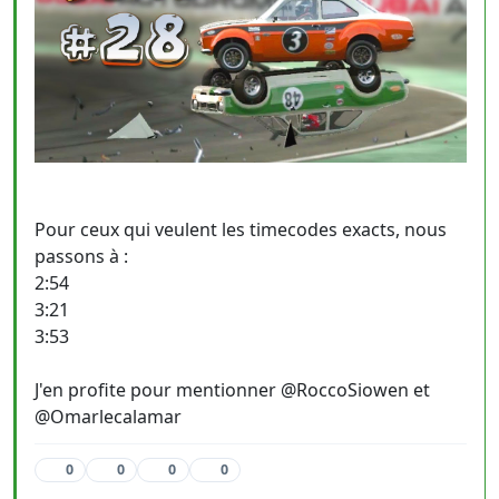
Pour ceux qui veulent les timecodes exacts, nous
passons à :
2:54
3:21
3:53
J'en profite pour mentionner @RoccoSiowen et
@Omarlecalamar
0
0
0
0