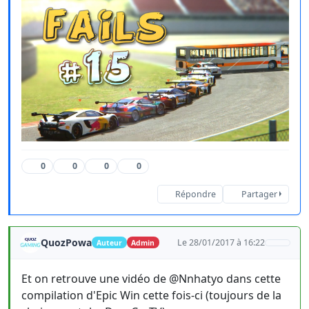
0
0
0
0
Répondre
Partager
QuozPowa
Le 28/01/2017 à 16:22
Auteur
Admin
Et on retrouve une vidéo de @Nnhatyo dans cette
compilation d'Epic Win cette fois-ci (toujours de la