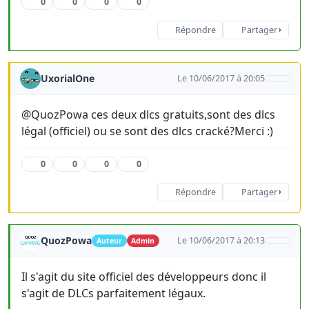
0
0
0
0
Répondre
Partager
UxorialOne
Le 10/06/2017 à 20:05
@QuozPowa ces deux dlcs gratuits,sont des dlcs
légal (officiel) ou se sont des dlcs cracké?Merci :)
0
0
0
0
Répondre
Partager
QuozPowa
Le 10/06/2017 à 20:13
Auteur
Admin
Il s'agit du site officiel des développeurs donc il
s'agit de DLCs parfaitement légaux.