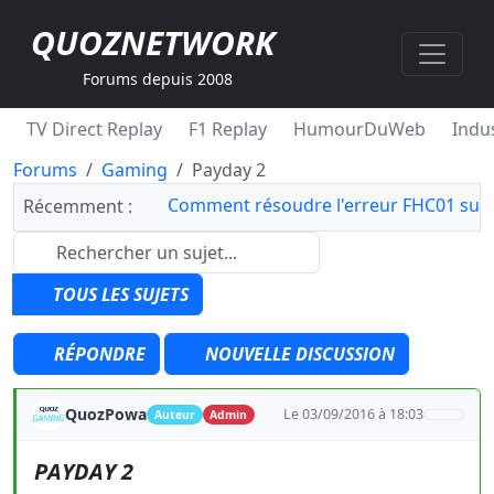
QUOZNETWORK
Forums depuis 2008
TV Direct Replay
F1 Replay
HumourDuWeb
Indus
Forums
Gaming
Payday 2
Comment résoudre l'erreur FHC01 sur 
Récemment :
TOUS LES SUJETS
RÉPONDRE
NOUVELLE DISCUSSION
QuozPowa
Le 03/09/2016 à 18:03
Auteur
Admin
PAYDAY 2