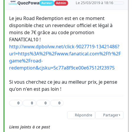
QuozPowa
Le 25/03/2019 à 18:16
Auteur
Admin
Le jeu Road Redemption est en ce moment
disponible chez un revendeur officiel et légal à
moins de 7€ grâce au code promotion
FANATICAL10 !
http://www.dpbolvw.net/click-9027719-13421486?
url=https%3A%2F%2Fwww.fanatical.com%2Ffr%2F
game%2Froad-
redemption&cjsku=5c77a8f9ce00e67512f23975
Si vous cherchez ce jeu au meilleur prix, je pense
qu'on n'en est pas loin !
0
0
0
0
Répondre
Partager
Liens joints à ce post