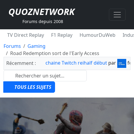
QUOZNETWORK
Forums depuis 2008
TV Direct Replay
F1 Replay
HumourDuWeb
Indus
Forums
Gaming
Road Redemption sort de l'Early Access
chaine Twitch reihalf début
par
fo
Récemment :
TOUS LES SUJETS