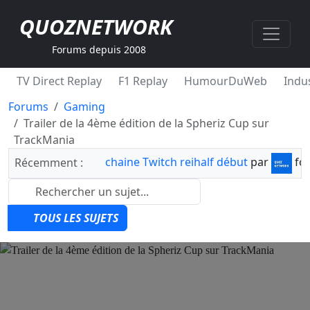
QUOZNETWORK
Forums depuis 2008
TV Direct Replay
F1 Replay
HumourDuWeb
Indus
Forums
Gaming
Trailer de la 4ème édition de la Spheriz Cup sur
TrackMania
chaine Twitch reihalf début
par
fo
Récemment :
TOUS LES SUJETS