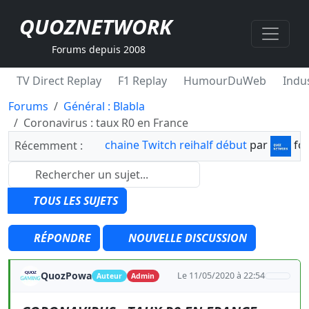
QUOZNETWORK
Forums depuis 2008
TV Direct Replay
F1 Replay
HumourDuWeb
Indus
Forums
Général : Blabla
Coronavirus : taux R0 en France
chaine Twitch reihalf début
par
fo
Récemment :
TOUS LES SUJETS
RÉPONDRE
NOUVELLE DISCUSSION
QuozPowa
Le 11/05/2020 à 22:54
Auteur
Admin