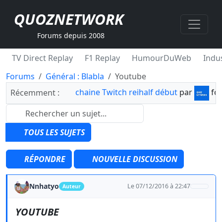
QUOZNETWORK
Forums depuis 2008
TV Direct Replay
F1 Replay
HumourDuWeb
Indus
Forums
Général : Blabla
Youtube
chaine Twitch reihalf début
par
fo
Récemment :
TOUS LES SUJETS
RÉPONDRE
NOUVELLE DISCUSSION
Nnhatyo
Le 07/12/2016 à 22:47
Auteur
YOUTUBE