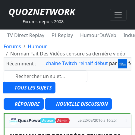
QUOZNETWORK
Forums depuis 2008
TV Direct Replay
F1 Replay
HumourDuWeb
Indus
Forums
Humour
Norman Fait Des Vidéos censure sa dernière vidéo
chaine Twitch reihalf début
par
fo
Récemment :
TOUS LES SUJETS
RÉPONDRE
NOUVELLE DISCUSSION
QuozPowa
Le 22/09/2016 à 16:25
Auteur
Admin