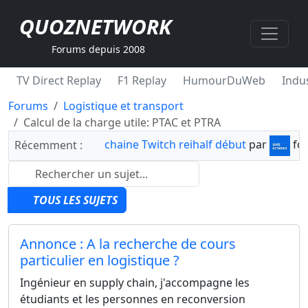
QUOZNETWORK
Forums depuis 2008
TV Direct Replay
F1 Replay
HumourDuWeb
Indus
Forums
Logistique et transport
Calcul de la charge utile: PTAC et PTRA
chaine Twitch reihalf début
par
fo
Récemment :
TOUS LES SUJETS
Annonce : A la recherche de cours
particulier en logistique ?
Ingénieur en supply chain, j'accompagne les
étudiants et les personnes en reconversion