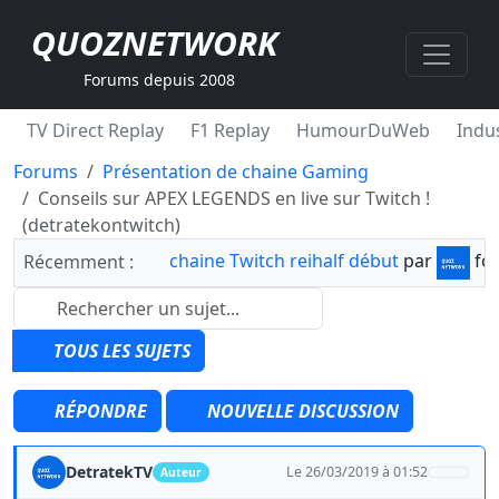
QUOZNETWORK
Forums depuis 2008
TV Direct Replay
F1 Replay
HumourDuWeb
Indus
Forums
Présentation de chaine Gaming
Conseils sur APEX LEGENDS en live sur Twitch !
(detratekontwitch)
chaine Twitch reihalf début
par
fo
Récemment :
TOUS LES SUJETS
RÉPONDRE
NOUVELLE DISCUSSION
DetratekTV
Le 26/03/2019 à 01:52
Auteur