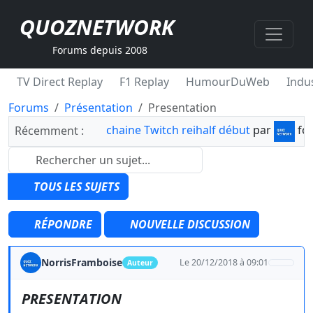
QUOZNETWORK
Forums depuis 2008
TV Direct Replay
F1 Replay
HumourDuWeb
Indus
Forums
Présentation
Presentation
chaine Twitch reihalf début
par
fo
Récemment :
TOUS LES SUJETS
RÉPONDRE
NOUVELLE DISCUSSION
NorrisFramboise
Le 20/12/2018 à 09:01
Auteur
PRESENTATION