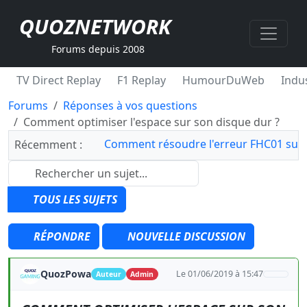
QUOZNETWORK
Forums depuis 2008
TV Direct Replay
F1 Replay
HumourDuWeb
Indus
Forums
Réponses à vos questions
Comment optimiser l'espace sur son disque dur ?
Comment résoudre l'erreur FHC01 sur 
Récemment :
TOUS LES SUJETS
RÉPONDRE
NOUVELLE DISCUSSION
QuozPowa
Le 01/06/2019 à 15:47
Auteur
Admin