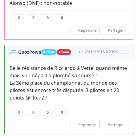
Alonso (DNF) : non-notable
0
0
0
0
Répondre
Partager
QuozPowa
Le 28/10/2018 à 23:29
Auteur
Admin
Belle résistance de Ricciardo à Vettel quand même
mais son départ a plombé sa course !
La 3ème place du championnat du monde des
pilotes est encore très disputée. 3 pilotes en 20
points @-iRedZ !
0
0
0
0
Répondre
Partager