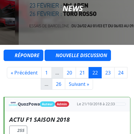
NEWS
RÉPONDRE
NOUVELLE DISCUSSION
« Précédent
1
…
20
21
22
23
24
…
26
Suivant »
QuozPowa
Le 21/10/2018 à 22:33
Auteur
Admin
ACTU F1 SAISON 2018
255