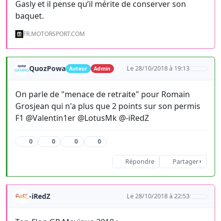
Gasly et il pense qu’il mérite de conserver son
baquet.
FR.MOTORSPORT.COM
QuozPowa
Le 28/10/2018 à 19:13
Auteur
Admin
On parle de "menace de retraite" pour Romain
Grosjean qui n'a plus que 2 points sur son permis
F1 @Valentin1er @LotusMk @-iRedZ
0
0
0
0
Répondre
Partager
-iRedZ
Le 28/10/2018 à 22:53