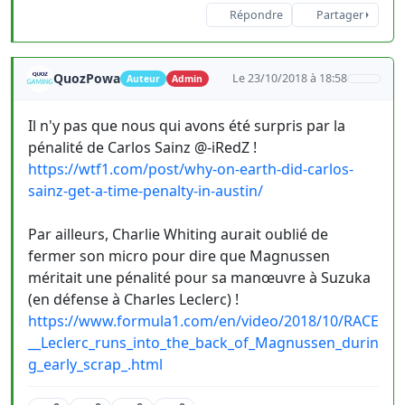
Répondre
Partager
QuozPowa
Le 23/10/2018 à 18:58
Auteur
Admin
Il n'y pas que nous qui avons été surpris par la
pénalité de Carlos Sainz @-iRedZ !
https://wtf1.com/post/why-on-earth-did-carlos-
sainz-get-a-time-penalty-in-austin/
Par ailleurs, Charlie Whiting aurait oublié de
fermer son micro pour dire que Magnussen
méritait une pénalité pour sa manœuvre à Suzuka
(en défense à Charles Leclerc) !
https://www.formula1.com/en/video/2018/10/RACE
__Leclerc_runs_into_the_back_of_Magnussen_durin
g_early_scrap_.html