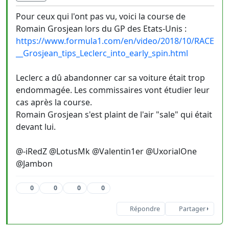
Pour ceux qui l'ont pas vu, voici la course de
Romain Grosjean lors du GP des Etats-Unis :
https://www.formula1.com/en/video/2018/10/RACE
__Grosjean_tips_Leclerc_into_early_spin.html
Leclerc a dû abandonner car sa voiture était trop
endommagée. Les commissaires vont étudier leur
cas après la course.
Romain Grosjean s'est plaint de l'air "sale" qui était
devant lui.
@-iRedZ @LotusMk @Valentin1er @UxorialOne
@Jambon
0
0
0
0
Répondre
Partager