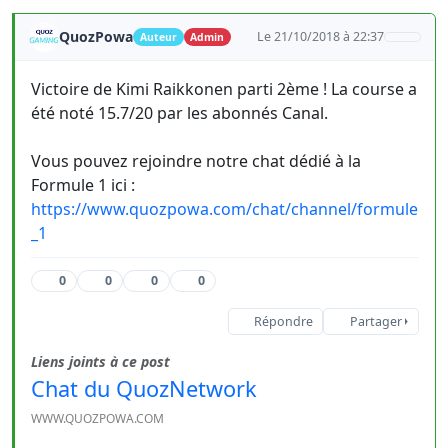
QuozPowa
Le 21/10/2018 à 22:37
Auteur
Admin
Victoire de Kimi Raikkonen parti 2ème ! La course a
été noté 15.7/20 par les abonnés Canal.
Vous pouvez rejoindre notre chat dédié à la
Formule 1 ici :
https://www.quozpowa.com/chat/channel/formule
_1
0
0
0
0
Répondre
Partager
Liens joints à ce post
Chat du QuozNetwork
WWW.QUOZPOWA.COM