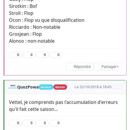
Sirotkin : Bof
Stroll : Flop
Ocon : Flop vu que disqualification
Ricciardo : Non-notable
Grosjean : Flop
Alonso : non-notable
0
0
0
0
Répondre
Partager
QuozPowa
Le 22/10/2018 à 18:45
Auteur
Admin
Vettel, je comprends pas l'accumulation d'erreurs
qu'il fait cette saison...
0
0
0
0