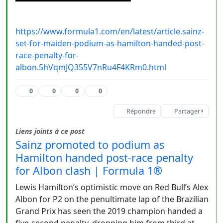
https://www.formula1.com/en/latest/article.sainz-
set-for-maiden-podium-as-hamilton-handed-post-
race-penalty-for-
albon.5hVqmJQ355V7nRu4F4KRm0.html
0
0
0
0
Répondre
Partager
Liens joints à ce post
Sainz promoted to podium as
Hamilton handed post-race penalty
for Albon clash | Formula 1®
Lewis Hamilton’s optimistic move on Red Bull’s Alex
Albon for P2 on the penultimate lap of the Brazilian
Grand Prix has seen the 2019 champion handed a
five-second penalty, dropping him from third at