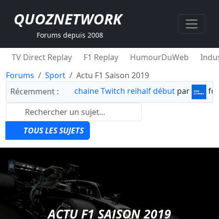
QUOZNETWORK
Forums depuis 2008
TV Direct Replay
F1 Replay
HumourDuWeb
Indus
Forums
Sport
Actu F1 Saison 2019
chaine Twitch reihalf début
par
fo
Récemment :
TOUS LES SUJETS
ACTU F1 SAISON 2019