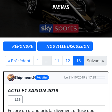
NEWS
RÉPONDRE
NOUVELLE DISCUSSION
« Précédent
1
…
11
12
13
Suivant »
Ship-ment9
Le 31/10/2019 à 17:38
Régulier
ACTU F1 SAISON 2019
129
Encore un grand prix tardivement diffusé pour