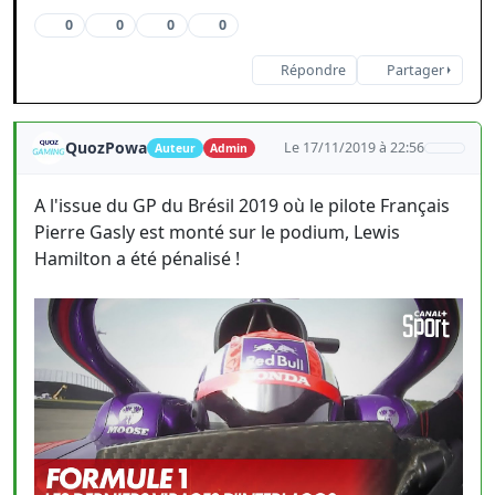
0
0
0
0
Répondre
Partager
QuozPowa
Le 17/11/2019 à 22:56
Auteur
Admin
A l'issue du GP du Brésil 2019 où le pilote Français
Pierre Gasly est monté sur le podium, Lewis
Hamilton a été pénalisé !