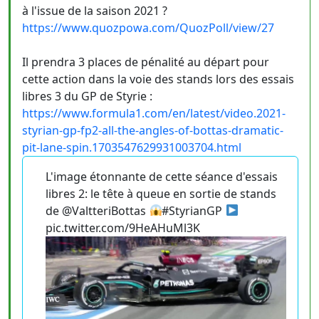
à l'issue de la saison 2021 ?
https://www.quozpowa.com/QuozPoll/view/27
Il prendra 3 places de pénalité au départ pour
cette action dans la voie des stands lors des essais
libres 3 du GP de Styrie :
https://www.formula1.com/en/latest/video.2021-
styrian-gp-fp2-all-the-angles-of-bottas-dramatic-
pit-lane-spin.1703547629931003704.html
L'image étonnante de cette séance d'essais
libres 2: le tête à queue en sortie de stands
de @ValtteriBottas
#StyrianGP
pic.twitter.com/9HeAHuMl3K