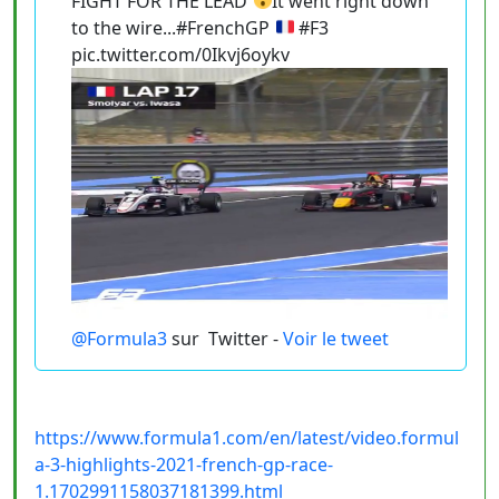
FIGHT FOR THE LEAD
It went right down
to the wire...#FrenchGP
#F3
pic.twitter.com/0Ikvj6oykv
@Formula3
sur
Twitter -
Voir le tweet
https://www.formula1.com/en/latest/video.formul
a-3-highlights-2021-french-gp-race-
1.1702991158037181399.html