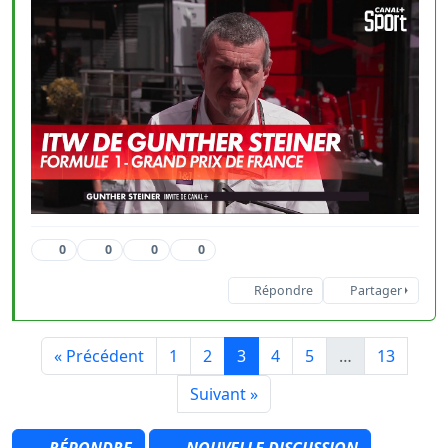
0
0
0
0
Répondre
Partager
« Précédent
1
2
3
4
5
…
13
Suivant »
RÉPONDRE
NOUVELLE DISCUSSION