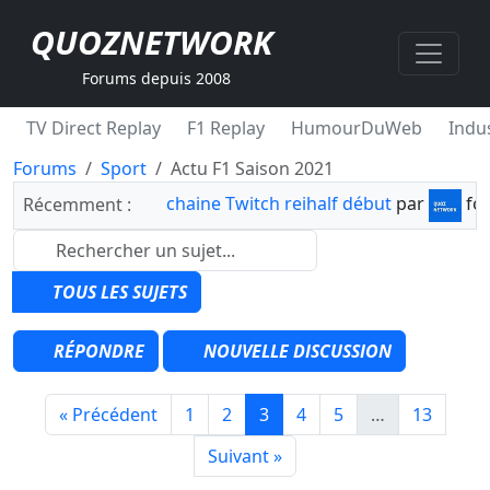
QUOZNETWORK
Forums depuis 2008
TV Direct Replay
F1 Replay
HumourDuWeb
Indus
Forums
Sport
Actu F1 Saison 2021
chaine Twitch reihalf début
par
fo
Récemment :
TOUS LES SUJETS
RÉPONDRE
NOUVELLE DISCUSSION
« Précédent
1
2
3
4
5
…
13
Suivant »