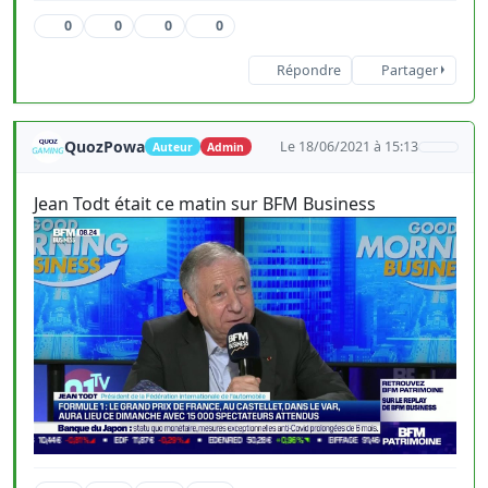
0
0
0
0
Répondre
Partager
QuozPowa
Le 18/06/2021 à 15:13
Auteur
Admin
Jean Todt était ce matin sur BFM Business