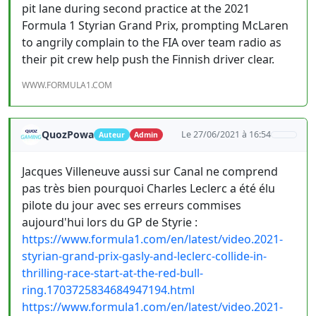
pit lane during second practice at the 2021
Formula 1 Styrian Grand Prix, prompting McLaren
to angrily complain to the FIA over team radio as
their pit crew help push the Finnish driver clear.
WWW.FORMULA1.COM
QuozPowa
Le 27/06/2021 à 16:54
Auteur
Admin
Jacques Villeneuve aussi sur Canal ne comprend
pas très bien pourquoi Charles Leclerc a été élu
pilote du jour avec ses erreurs commises
aujourd'hui lors du GP de Styrie :
https://www.formula1.com/en/latest/video.2021-
styrian-grand-prix-gasly-and-leclerc-collide-in-
thrilling-race-start-at-the-red-bull-
ring.1703725834684947194.html
https://www.formula1.com/en/latest/video.2021-