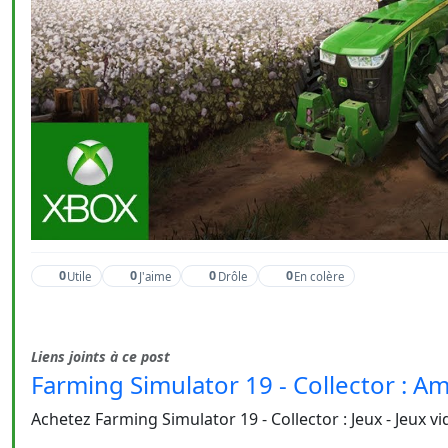
0
0
0
0
Utile
J'aime
Drôle
En colère
Liens joints à ce post
Farming Simulator 19 - Collector : Am
Achetez Farming Simulator 19 - Collector : Jeux - Jeux v