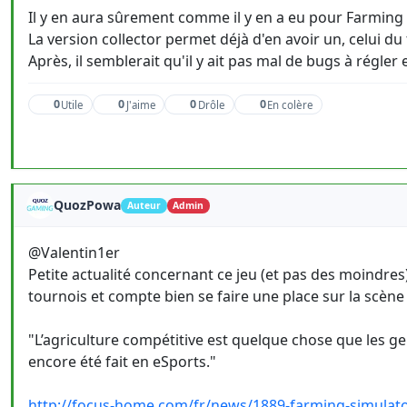
Il y en aura sûrement comme il y en a eu pour Farming 
La version collector permet déjà d'en avoir un, celui du
Après, il semblerait qu'il y ait pas mal de bugs à régle
0
0
0
0
Utile
J'aime
Drôle
En colère
QuozPowa
Auteur
Admin
@Valentin1er
Petite actualité concernant ce jeu (et pas des moindres
tournois et compte bien se faire une place sur la scène 
"L’agriculture compétitive est quelque chose que les g
encore été fait en eSports."
http://focus-home.com/fr/news/1889-farming-simulator