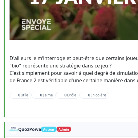
D'ailleurs je m’interroge et peut-être que certains jou
"bio" représente une stratégie dans ce jeu ?
C'est simplement pour savoir à quel degré de simulation 
de France 2 est vérifiable d'une certaine manière dans 
0
0
0
0
Utile
J'aime
Drôle
En colère
QuozPowa
Auteur
Admin