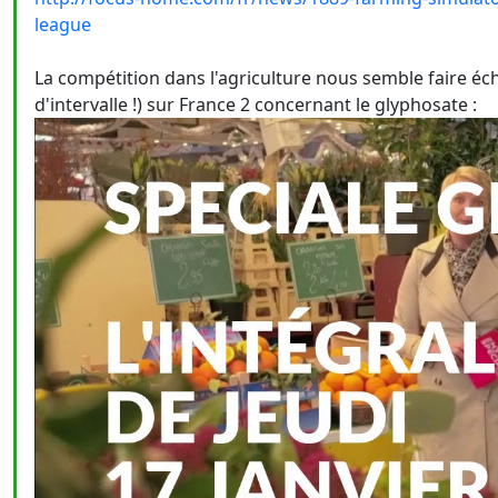
league
La compétition dans l'agriculture nous semble faire éc
d'intervalle !) sur France 2 concernant le glyphosate :