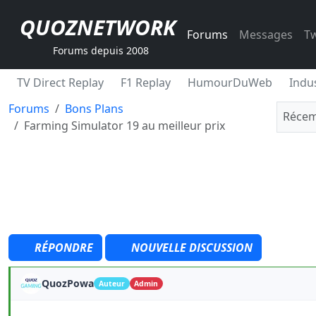
QUOZNETWORK
Forums
Messages
Tw
Forums depuis 2008
TV Direct Replay
F1 Replay
HumourDuWeb
Indus
Forums
Bons Plans
Récem
Farming Simulator 19 au meilleur prix
RÉPONDRE
NOUVELLE DISCUSSION
QuozPowa
Auteur
Admin