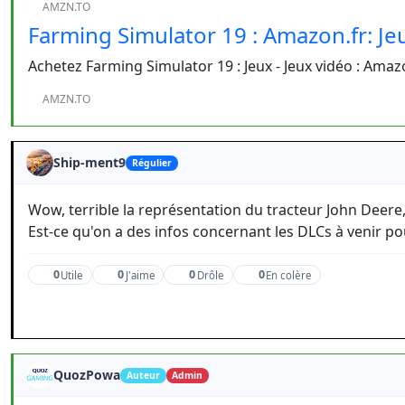
AMZN.TO
Farming Simulator 19 : Amazon.fr: Je
Achetez Farming Simulator 19 : Jeux - Jeux vidéo : Amaz
AMZN.TO
Ship-ment9
Régulier
Wow, terrible la représentation du tracteur John Deere, 
Est-ce qu'on a des infos concernant les DLCs à venir po
0
0
0
0
Utile
J'aime
Drôle
En colère
QuozPowa
Auteur
Admin