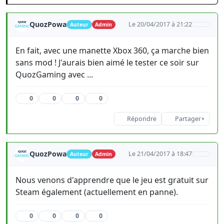
QuozPowa
Le 20/04/2017 à 21:22
Auteur
Admin
En fait, avec une manette Xbox 360, ça marche bien
sans mod ! J'aurais bien aimé le tester ce soir sur
QuozGaming avec ...
0
0
0
0
Répondre
Partager
QuozPowa
Le 21/04/2017 à 18:47
Auteur
Admin
Nous venons d'apprendre que le jeu est gratuit sur
Steam également (actuellement en panne).
0
0
0
0