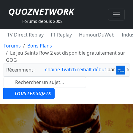
QUOZNETWORK
Forums depuis 2008
TV Direct Replay
F1 Replay
HumourDuWeb
Indus
Forums
Bons Plans
Le jeu Saints Row 2 est disponible gratuitement sur
GOG
chaine Twitch reihalf début
par
fo
Récemment :
TOUS LES SUJETS