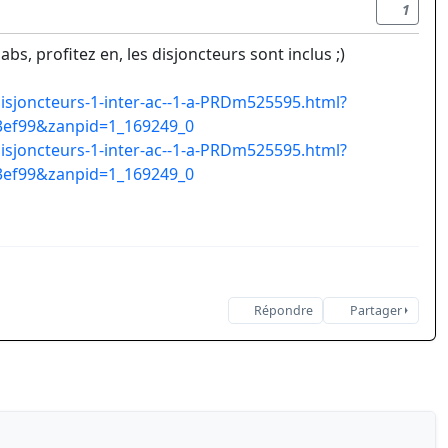
1
labs, profitez en, les disjoncteurs sont inclus ;)
isjoncteurs-1-inter-ac--1-a-PRDm525595.html?
3ef99&zanpid=1_169249_0
isjoncteurs-1-inter-ac--1-a-PRDm525595.html?
3ef99&zanpid=1_169249_0
Répondre
Partager