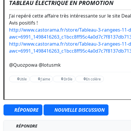
TABLEAU ÉLECTRIQUE EN PROMOTION
J'ai repéré cette affaire très intéressante sur le site Dea
Avis positifs !
http://www.castorama.fr/store/Tableau-3-rangees-11-d
awc=6991_1498416263_c1bcc8ff95c4a0d7c7f8137db71
http://www.castorama.fr/store/Tableau-3-rangees-11-d
awc=6991_1498416263_c1bcc8ff95c4a0d7c7f8137db71
@Quozpowa @lotusmk
0
0
0
0
Utile
J'aime
Drôle
En colère
RÉPONDRE
NOUVELLE DISCUSSION
RÉPONDRE