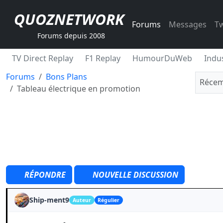
QUOZNETWORK
Forums
Messages
Tw
Forums depuis 2008
TV Direct Replay
F1 Replay
HumourDuWeb
Indus
Forums
Bons Plans
Récem
Tableau électrique en promotion
RÉPONDRE
NOUVELLE DISCUSSION
Ship-ment9
Auteur
Régulier