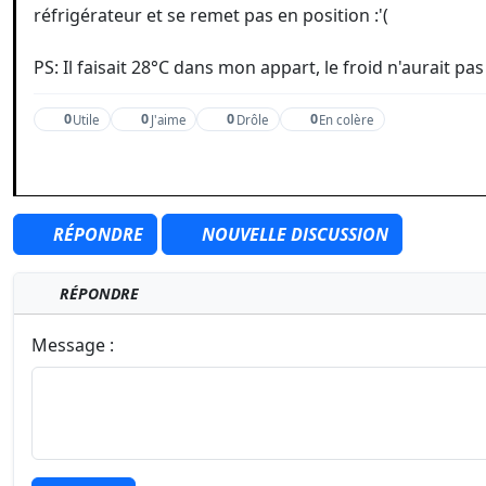
réfrigérateur et se remet pas en position :'(
PS: Il faisait 28°C dans mon appart, le froid n'aurait p
0
0
0
0
Utile
J'aime
Drôle
En colère
RÉPONDRE
NOUVELLE DISCUSSION
RÉPONDRE
Message :