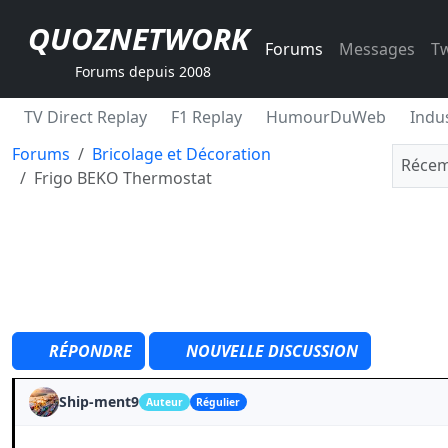
QUOZNETWORK
Forums
Messages
Tw
Forums depuis 2008
TV Direct Replay
F1 Replay
HumourDuWeb
Indus
Forums
Bricolage et Décoration
Récem
Frigo BEKO Thermostat
RÉPONDRE
NOUVELLE DISCUSSION
Ship-ment9
Auteur
Régulier