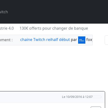
itch
trie 4.0
130€ offerts pour changer de banque
chaine Twitch reihalf début
par
foxylabnyy
ment :
Le 10/09/2016 à 12:07