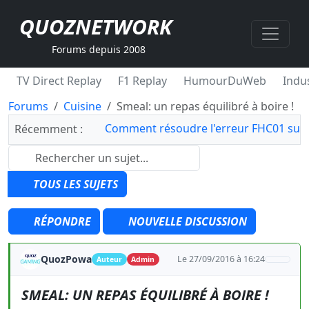
QUOZNETWORK
Forums depuis 2008
TV Direct Replay
F1 Replay
HumourDuWeb
Indus
Forums
Cuisine
Smeal: un repas équilibré à boire !
Comment résoudre l'erreur FHC01 sur 
Récemment :
TOUS LES SUJETS
RÉPONDRE
NOUVELLE DISCUSSION
QuozPowa
Le 27/09/2016 à 16:24
Auteur
Admin
SMEAL: UN REPAS ÉQUILIBRÉ À BOIRE !