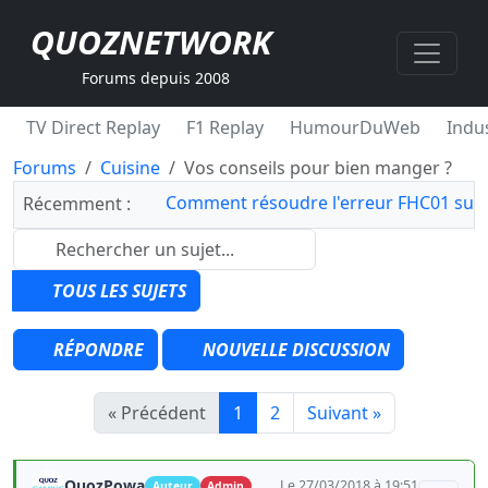
QUOZNETWORK
Forums depuis 2008
TV Direct Replay
F1 Replay
HumourDuWeb
Indus
Forums
Cuisine
Vos conseils pour bien manger ?
Comment résoudre l'erreur FHC01 sur 
Récemment :
TOUS LES SUJETS
RÉPONDRE
NOUVELLE DISCUSSION
« Précédent
1
2
Suivant »
QuozPowa
Le 27/03/2018 à 19:51
Auteur
Admin