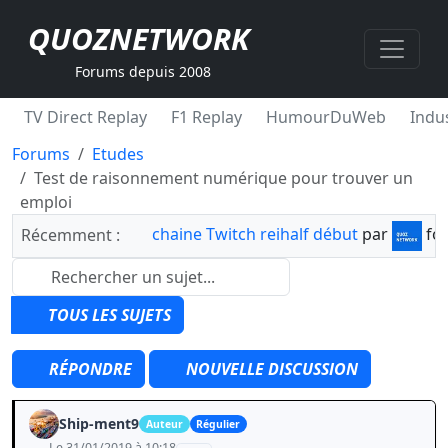
QUOZNETWORK
Forums depuis 2008
TV Direct Replay
F1 Replay
HumourDuWeb
Indus
Forums
Etudes
Test de raisonnement numérique pour trouver un
emploi
chaine Twitch reihalf début
par
fo
Récemment :
TOUS LES SUJETS
RÉPONDRE
NOUVELLE DISCUSSION
Ship-ment9
Auteur
Régulier
Le 31/01/2019 à 10:18