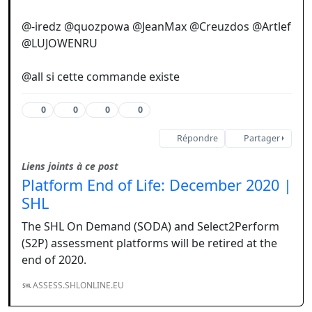
@-iredz @quozpowa @JeanMax @Creuzdos @Artlef
@LUJOWENRU
@all si cette commande existe
0
0
0
0
Répondre
Partager
Liens joints à ce post
Platform End of Life: December 2020 |
SHL
The SHL On Demand (SODA) and Select2Perform
(S2P) assessment platforms will be retired at the
end of 2020.
ASSESS.SHLONLINE.EU