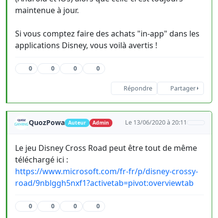
maintenue à jour.
Si vous comptez faire des achats "in-app" dans les
applications Disney, vous voilà avertis !
0
0
0
0
Répondre
Partager
QuozPowa
Le 13/06/2020 à 20:11
Auteur
Admin
Le jeu Disney Cross Road peut être tout de même
téléchargé ici :
https://www.microsoft.com/fr-fr/p/disney-crossy-
road/9nblggh5nxf1?activetab=pivot:overviewtab
0
0
0
0