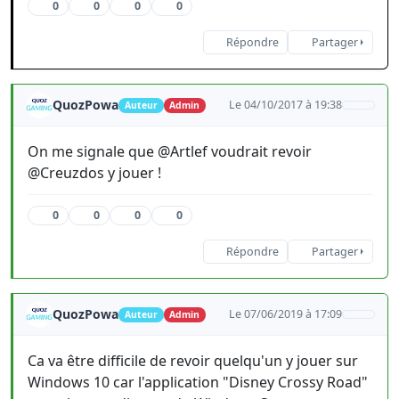
0
0
0
0
Répondre
Partager
QuozPowa
Le 04/10/2017 à 19:38
Auteur
Admin
On me signale que @Artlef voudrait revoir
@Creuzdos y jouer !
0
0
0
0
Répondre
Partager
QuozPowa
Le 07/06/2019 à 17:09
Auteur
Admin
Ca va être difficile de revoir quelqu'un y jouer sur
Windows 10 car l'application "Disney Crossy Road"