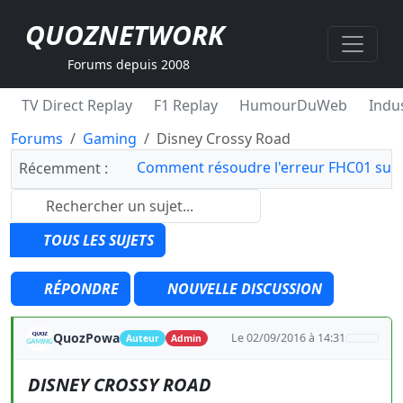
QUOZNETWORK
Forums depuis 2008
TV Direct Replay
F1 Replay
HumourDuWeb
Indus
Forums
Gaming
Disney Crossy Road
Comment résoudre l'erreur FHC01 sur 
Récemment :
TOUS LES SUJETS
RÉPONDRE
NOUVELLE DISCUSSION
QuozPowa
Le 02/09/2016 à 14:31
Auteur
Admin
DISNEY CROSSY ROAD