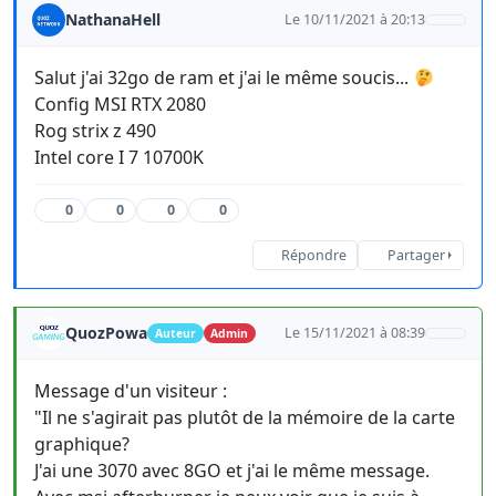
NathanaHell
Le 10/11/2021 à 20:13
Salut j'ai 32go de ram et j'ai le même soucis...
Config MSI RTX 2080
Rog strix z 490
Intel core I 7 10700K
0
0
0
0
Répondre
Partager
QuozPowa
Le 15/11/2021 à 08:39
Auteur
Admin
Message d'un visiteur :
"Il ne s'agirait pas plutôt de la mémoire de la carte
graphique?
J'ai une 3070 avec 8GO et j'ai le même message.