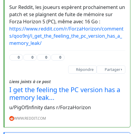
Sur Reddit, les joueurs espèrent prochainement un
patch et se plaignent de fuite de mémoire sur
Forza Horizon 5 (PC), même avec 16 Go :
https://www.reddit.com/r/ForzaHorizon/comment
s/qoo9nj/i_get_the_feeling_the_pc_version_has_a_
memory_leak/
0
0
0
0
Répondre
Partager
Liens joints à ce post
I get the feeling the PC version has a
memory leak...
u/PigOfInfinity dans r/ForzaHorizon
WWW.REDDIT.COM