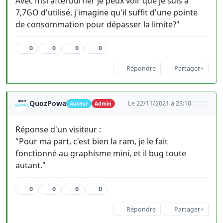
Avec msi afterburner je peux voir que je suis à
7,7GO d'utilisé, j'imagine qu'il suffit d'une pointe
de consommation pour dépasser la limite?"
0
0
0
0
Répondre
Partager
QuozPowa
Le 22/11/2021 à 23:10
Auteur
Admin
Réponse d'un visiteur :
"Pour ma part, c'est bien la ram, je le fait
fonctionné au graphisme mini, et il bug toute
autant."
0
0
0
0
Répondre
Partager