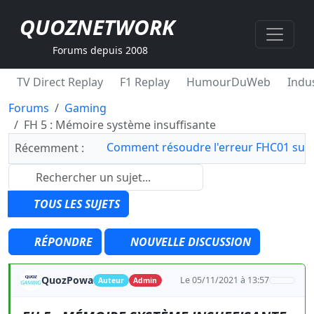
QUOZNETWORK
Forums depuis 2008
TV Direct Replay
F1 Replay
HumourDuWeb
Indus
Forums
Gaming
FH 5 : Mémoire système insuffisante
Comment résoudre l'erreur FHC01 sur 
Récemment :
TOUS LES SUJETS
RÉPONDRE
NOUVELLE DISCUSSION
QuozPowa
Le 05/11/2021 à 13:57
Auteur
Admin