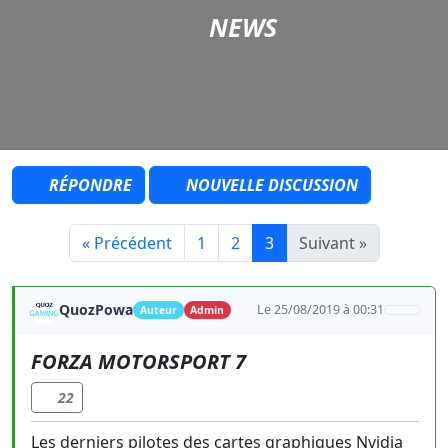
NEWS
RÉPONDRE
NOUVELLE DISCUSSION
« Précédent
1
2
3
Suivant »
QuozPowa
Le 25/08/2019 à 00:31
Auteur
Admin
FORZA MOTORSPORT 7
22
Les derniers pilotes des cartes graphiques Nvidia