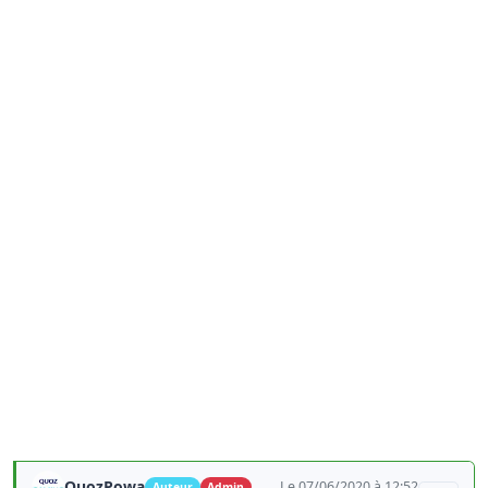
QuozPowa
Le 07/06/2020 à 12:52
Auteur
Admin