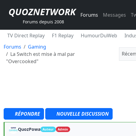
QUOZNETWORK
Forums
Messages
Tw
Forums depuis 2008
TV Direct Replay
F1 Replay
HumourDuWeb
Indus
Forums
Gaming
Récem
La Switch est mise à mal par
"Overcooked"
RÉPONDRE
NOUVELLE DISCUSSION
QuozPowa
Auteur
Admin