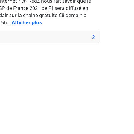
Internet ? @-iRedZ nous fait savoir que le
GP de France 2021 de F1 sera diffusé en
clair sur la chaine gratuite C8 demain à
15h...
Afficher plus
2