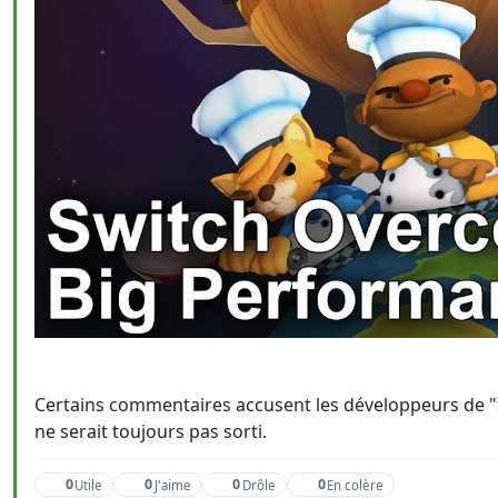
Certains commentaires accusent les développeurs de "fa
ne serait toujours pas sorti.
0
0
0
0
Utile
J'aime
Drôle
En colère