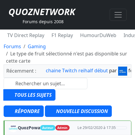
QUOZNETWORK
Forums depuis 2008
TV Direct Replay
F1 Replay
HumourDuWeb
Indus
Forums
Gaming
Le type de fruit sélectionné n'est pas disponible sur
cette carte
chaine Twitch reihalf début
par
fo
Récemment :
TOUS LES SUJETS
RÉPONDRE
NOUVELLE DISCUSSION
QuozPowa
Le 29/02/2020 à 17:35
Auteur
Admin