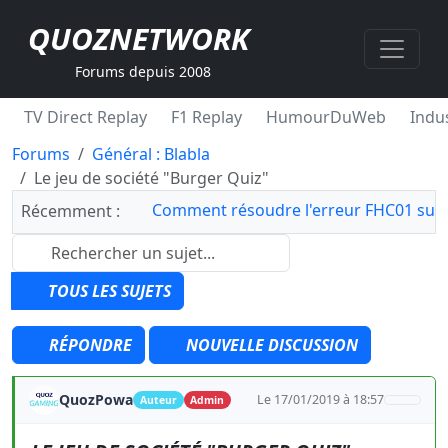
QUOZNETWORK
Forums depuis 2008
TV Direct Replay
F1 Replay
HumourDuWeb
Indus
Forums
Général : Blabla
Le jeu de société "Burger Quiz"
Comment résoudre l'erreur FHC01 sur 
Récemment :
TOUS LES SUJETS
RÉPONDRE
NOUVELLE DISCUSSION
QuozPowa
Le 17/01/2019 à 18:57
Auteur
Admin