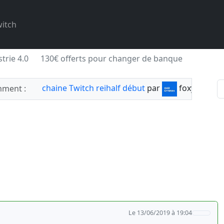
itch
trie 4.0
130€ offerts pour changer de banque
chaine Twitch reihalf début
par
foxylabnyy
ment :
Le 13/06/2019 à 19:04