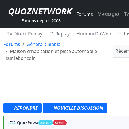
QUOZNETWORK
Forums
Messages
Tw
Forums depuis 2008
TV Direct Replay
F1 Replay
HumourDuWeb
Indus
Forums
Général : Blabla
Récem
Maison d'habitation et piste automobile
sur leboncoin
RÉPONDRE
NOUVELLE DISCUSSION
QuozPowa
Auteur
Admin