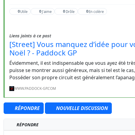
0
0
0
0
Utile
J'aime
Drôle
En colère
Liens joints à ce post
[Street] Vous manquez d’idée pour 
Noël ? - Paddock GP
Évidemment, il est indispensable que vous ayez été trè
puisse se montrer aussi généreux, mais si tel est le cas,
Posséder son propre circuit est généralement l’apanage
WWW.PADDOCK-GP.COM
RÉPONDRE
NOUVELLE DISCUSSION
RÉPONDRE